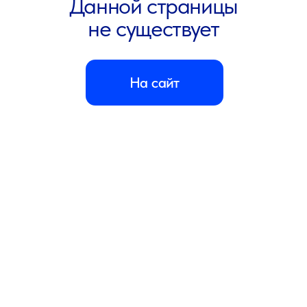
ООО «ПАУЛЬ ХАРТМАНН»
Адрес: 125167, г. Москва, Ленинградский пр-кт,
д. 36, стр. 10
Телефон:
8 800 505 12 12
(горячая линия,