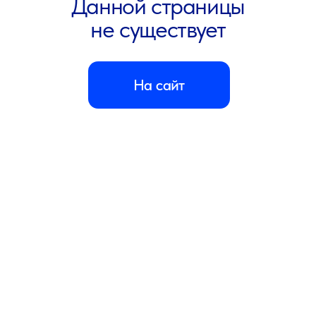
ООО «ПАУЛЬ ХАРТМАНН»
Адрес: 125167, г. Москва, Ленинградский пр-кт,
д. 36, стр. 10
Телефон:
8 800 505 12 12
(горячая линия,