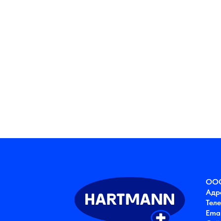
ООО «ПАУ
Адрес: 1251
Телефон:
8 
Email:
ru-m
Сайт:
hartm