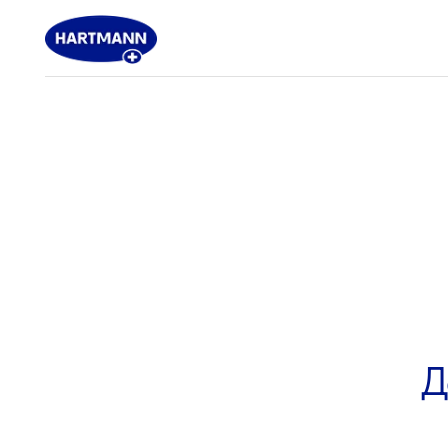
ОФ
Данн