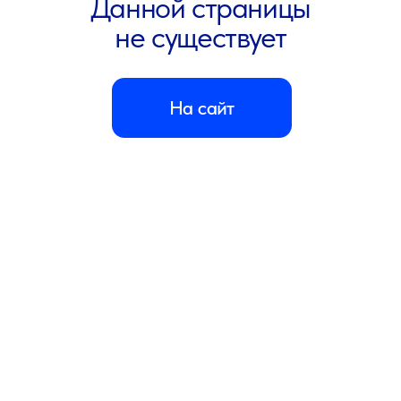
ООО «ПАУЛЬ ХАРТМАНН»
Адрес: 125167, г. Москва, Ленинградский пр-кт,
д. 36, стр. 10
Телефон:
8 800 505 12 12
(горячая линия,