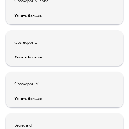
Cosmopor Silicone
Узнать больше
Сosmopor E
Узнать больше
Сosmopor IV
ООО «ПАУЛЬ ХАРТМАНН»
Адрес: 125167, г. Москва, Ленинградский пр-кт,
д. 36, стр. 10
Узнать больше
Телефон:
8 800 505 12 12
(горячая линия,
бесплатные звонки)
Email:
ru-mos-hartmann@hartmann.ru
Сайт:
hartmann.ru
Branolind